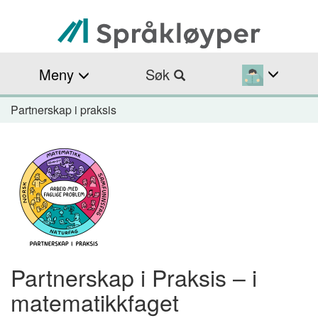
Hopp
til
hovedinnhold
Meny
Søk
Partnerskap i praksis
Navigasjonssti
Partnerskap i Praksis – i
matematikkfaget