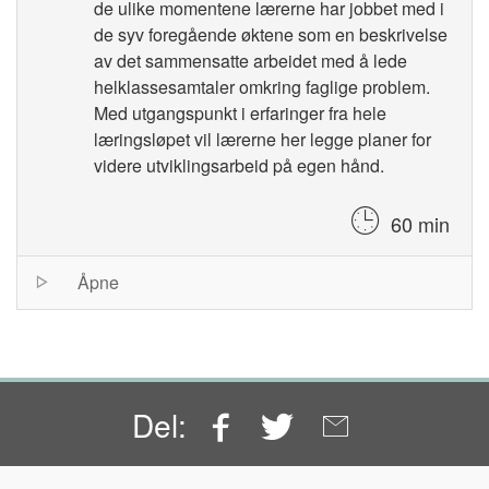
de ulike momentene lærerne har jobbet med i
de syv foregående øktene som en beskrivelse
av det sammensatte arbeidet med å lede
helklassesamtaler omkring faglige problem.
Med utgangspunkt i erfaringer fra hele
læringsløpet vil lærerne her legge planer for
videre utviklingsarbeid på egen hånd.
60 min
Session
Åpne
list
Facebook
Twitter
Email
Del: