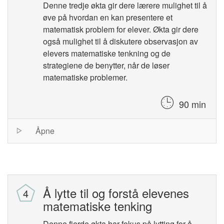
Denne tredje økta gir dere lærere mulighet til å
øve på hvordan en kan presentere et
matematisk problem for elever. Økta gir dere
også mulighet til å diskutere observasjon av
elevers matematiske tenkning og de
strategiene de benytter, når de løser
matematiske problemer.
90 min
Session
Åpne
list
Å lytte til og forstå elevenes
matematiske tenking
Denne fjerde økta har fokus på lytting for å