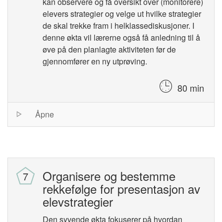
kan observere og få oversikt over (monitorere)
elevers strategier og velge ut hvilke strategier
de skal trekke fram i helklassediskusjoner. I
denne økta vil lærerne også få anledning til å
øve på den planlagte aktiviteten før de
gjennomfører en ny utprøving.
80 min
Session
Åpne
list
Organisere og bestemme
rekkefølge for presentasjon av
elevstrategier
Den syvende økta fokuserer på hvordan