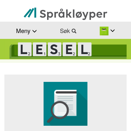
Hopp
til
hovedinnhold
Meny
Søk
Navigasjonssti