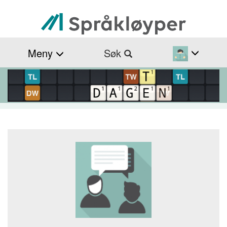
Hopp
til
hovedinnhold
Meny
Søk
Navigasjonssti