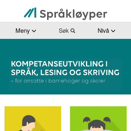
Hopp
til
hovedinnhold
Meny
Søk
Nivå
Forside
Forside