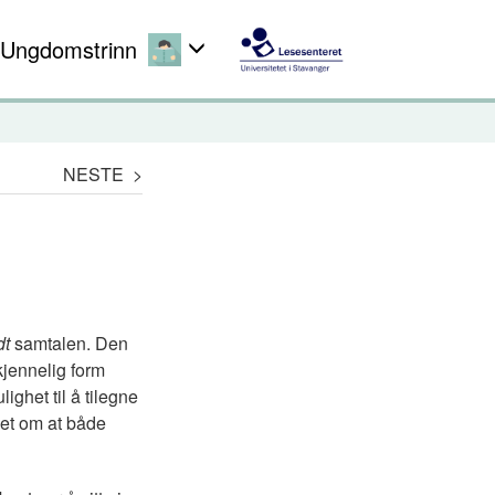
Ungdomstrinn
NESTE >
dt
samtalen. Den
kjennelig form
ighet til å tilegne
het om at både