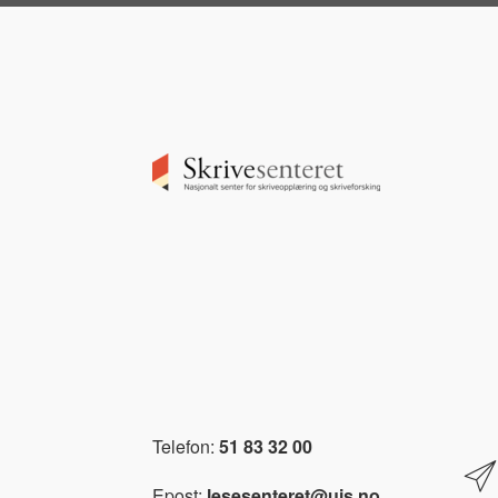
Image
Telefon:
51 83 32 00
Epost:
lesesenteret@uis.no