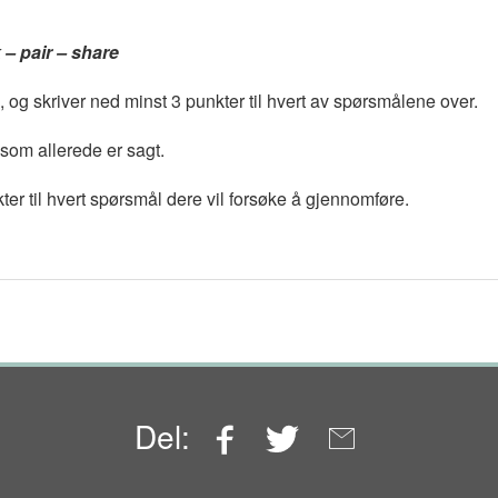
 – pair – share
n., og skriver ned minst 3 punkter til hvert av spørsmålene over.
 som allerede er sagt.
ter til hvert spørsmål dere vil forsøke å gjennomføre.
Facebook
Twitter
Email
Del: