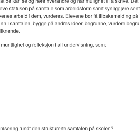
at de kan se og høre hverandre og har mulighet til å skrive. Det b
 heve statusen på samtale som arbeidsform samt synliggjøre sent
levenes arbeid i dem, vurderes. Elevene bør få tilbakemelding på 
re inn i samtalen, bygge på andres ideer, begrunne, vurdere begr
liknende.
untlighet og refleksjon i all undervisning, som:
nisering rundt den strukturerte samtalen på skolen?