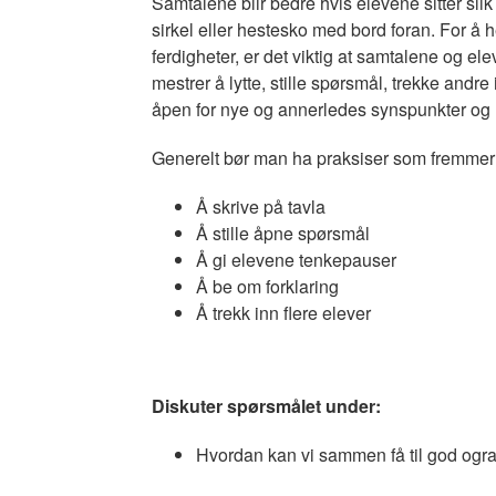
Samtalene blir bedre hvis elevene sitter slik 
sirkel eller hestesko med bord foran. For å
ferdigheter, er det viktig at samtalene og e
mestrer å lytte, stille spørsmål, trekke and
åpen for nye og annerledes synspunkter og 
Generelt bør man ha praksiser som fremmer m
Å skrive på tavla
Å stille åpne spørsmål
Å gi elevene tenkepauser
Å be om forklaring
Å trekk inn flere elever
Diskuter spørsmålet under:
Hvordan kan vi sammen få til god ogra