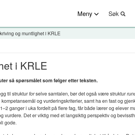
Meny
Søk
kriving og muntlighet i KRLE
ghet i KRLE
uter så spørsmålet som følger etter teksten.
gg til struktur
for
selve samtalen, bør det også være struktur
run
l kompetansemål og vurderingskriterier, samt ha en fast og gjen
2 ganger i uka fordelt på flere fag, får både lærer og elever mul
og vurdere. Det er viktig med et langsiktig perspektiv og bevisst
bli gode.