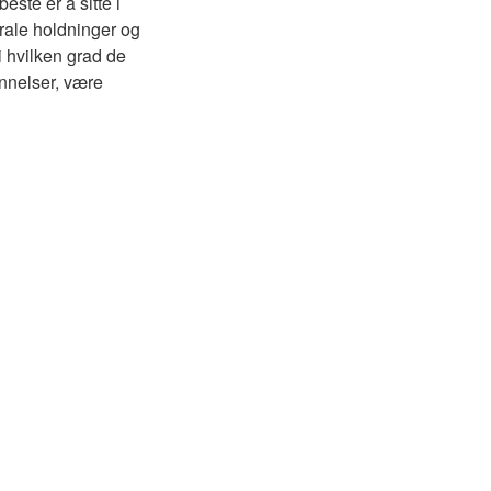
este er å sitte i
rale holdninger og
i hvilken grad de
unnelser, være