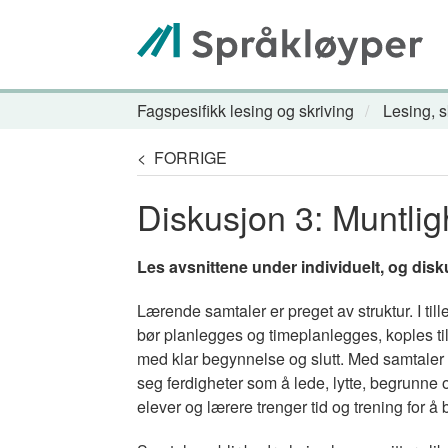
Hopp
til
hovedinnhold
Fagspesifikk lesing og skriving
Lesing, s
Navigasjonssti
< FORRIGE
Diskusjon 3: Muntli
Les avsnittene under individuelt, og disk
Lærende samtaler er preget av struktur. I tille
bør planlegges og timeplanlegges, koples ti
med klar begynnelse og slutt. Med samtaler 1–
seg ferdigheter som å lede, lytte, begrunne 
elever og lærere trenger tid og trening for å 