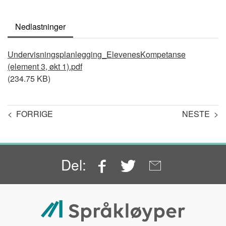
Nedlastninger
Document
Undervisningsplanlegging_ElevenesKompetanse
(element 3, økt 1).pdf
(234.75 KB)
< FORRIGE
NESTE >
Facebook
Twitter
Email
Del: