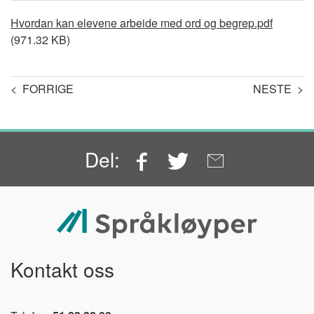
Document
Hvordan kan elevene arbeide med ord og begrep.pdf
(971.32 KB)
< FORRIGE
NESTE >
Facebook
Twitter
Email
Del:
Kontakt oss