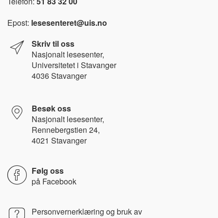
Telefon:
51 83 32 00
Epost:
lesesenteret@uis.no
Skriv til oss
Nasjonalt l
esesenter,
Universitetet i Stavanger
4036 Stavanger
Besøk oss
Nasjonalt lesesenter,
Rennebergstien 24,
4021 Stavanger
Følg oss
på
Facebook
Personvernerklæring og bruk av