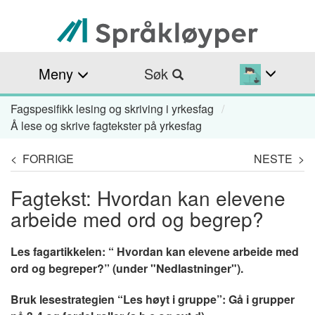
Hopp
til
hovedinnhold
Meny
Søk
Fagspesifikk lesing og skriving i yrkesfag
Navigasjonssti
Å lese og skrive fagtekster på yrkesfag
< FORRIGE
NESTE >
Fagtekst: Hvordan kan elevene
arbeide med ord og begrep?
Les fagartikkelen: “ Hvordan kan elevene arbeide med
ord og begreper?” (under "Nedlastninger").
Bruk lesestrategien “Les høyt i gruppe”: Gå i grupper