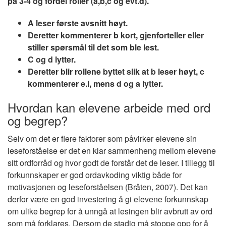
på 3-4 og fordel roller (a,b,c og evt.d).
A leser første avsnitt høyt.
Deretter kommenterer b kort, gjenforteller eller
stiller spørsmål til det som ble lest.
C og d lytter.
Deretter blir rollene byttet slik at b leser høyt, c
kommenterer e.l, mens d og a lytter.
Hvordan kan elevene arbeide med ord
og begrep?
Selv om det er flere faktorer som påvirker elevene sin
leseforståelse er det en klar sammenheng mellom elevene
sitt ordforråd og hvor godt de forstår det de leser. I tillegg til
forkunnskaper er god ordavkoding viktig både for
motivasjonen og leseforståelsen (Bråten, 2007). Det kan
derfor være en god investering å gi elevene forkunnskap
om ulike begrep for å unngå at lesingen blir avbrutt av ord
som må forklares. Dersom de stadig må stoppe opp for å