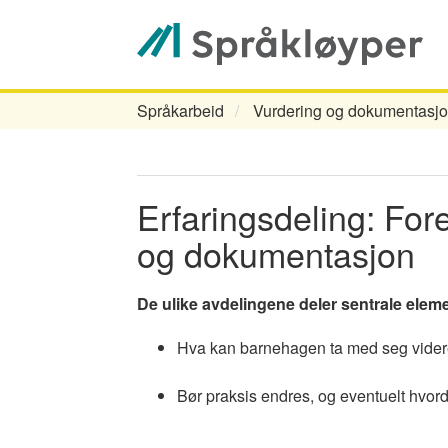
Hopp
til
hovedinnhold
Språkarbeid
Vurdering og dokumentasjon
Navigasjonssti
Erfaringsdeling: For
og dokumentasjon
De ulike avdelingene deler sentrale eleme
Hva kan barnehagen ta med seg videre
Bør praksis endres, og eventuelt hvor