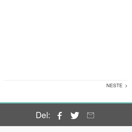
NESTE >
Facebook
Twitter
Email
Del: