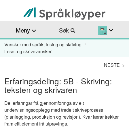
Hopp
til
hovedinnhold
Meny
Søk
Vansker med språk, lesing og skriving
Navigasjonssti
Lese- og skrivevansker
NESTE >
Erfaringsdeling: 5B - Skriving:
teksten og skrivaren
Del erfaringar frå gjennomføringa av eit
undervisningsopplegg med tredelt skriveprosess
(planlegging, produksjon og revisjon). Kvar lærar trekker
fram eitt element frå utprøvinga.