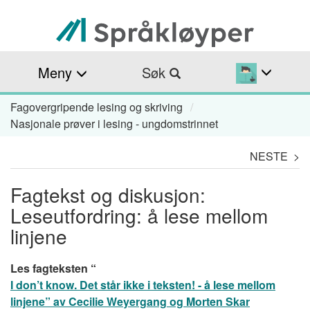
Hopp
til
hovedinnhold
Meny
Søk
Fagovergripende lesing og skriving
Navigasjonssti
Nasjonale prøver i lesing - ungdomstrinnet
NESTE >
Fagtekst og diskusjon:
Leseutfordring: å lese mellom
linjene
Les fagteksten “
I don’t know. Det står ikke i teksten! - å lese mellom
linjene” av Cecilie Weyergang og Morten Skar