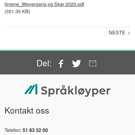
linjene_Weyergang og Skar 2020.pdf
(351.35 KB)
NESTE >
Facebook
Twitter
Email
Del:
Kontakt oss
Telefon:
51 83 32 00