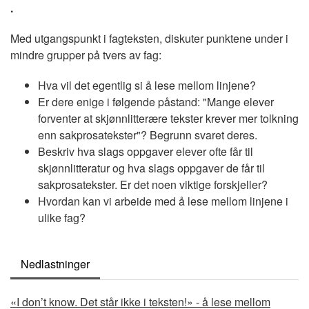
.
Med utgangspunkt i fagteksten, diskuter punktene under i
mindre grupper på tvers av fag:
Hva vil det egentlig si å lese mellom linjene?
Er dere enige i følgende påstand: "Mange elever
forventer at skjønnlitterære tekster krever mer tolkning
enn sakprosatekster"? Begrunn svaret deres.
Beskriv hva slags oppgaver elever ofte får til
skjønnlitteratur og hva slags oppgaver de får til
sakprosatekster. Er det noen viktige forskjeller?
Hvordan kan vi arbeide med å lese mellom linjene i
ulike fag?
Nedlastninger
Document
«I don’t know. Det står ikke i teksten!» - å lese mellom