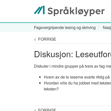
Hopp
til
hovedinnhold
Fagovergripende lesing og skriving
Nasj
Navigasjonssti
< FORRIGE
Diskusjon: Leseutfor
Diskuter i mindre grupper på tvers av fag m
Hvem av de to leserne svarte riktig p
Hvordan ville du ha jobbet med teksten
teksten?
< FORRIGE