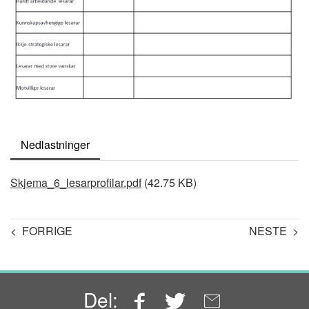
Nedlastninger
Document
Skjema_6_lesarprofilar.pdf
(42.75 KB)
< FORRIGE
NESTE >
Facebook
Twitter
Email
Del: