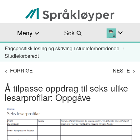
Hopp
til
hovedinnhold
Meny
Søk
Fagspesifikk lesing og skriving i studieforberedende
Navigasjonssti
Studieforberedt
< FORRIGE
NESTE >
Å tilpasse oppdrag til seks ulike
lesarprofilar: Oppgåve
Image