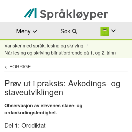
Hopp
til
hovedinnhold
Meny
Søk
Vansker med språk, lesing og skriving
Navigasjonssti
Når lesing og skriving blir utfordrende på 1. og 2. trinn
< FORRIGE
Prøv ut i praksis: Avkodings- og
staveutviklingen
Observasjon av elevenes stave- og
ordavkodingsferdighet.
Del 1: Orddiktat