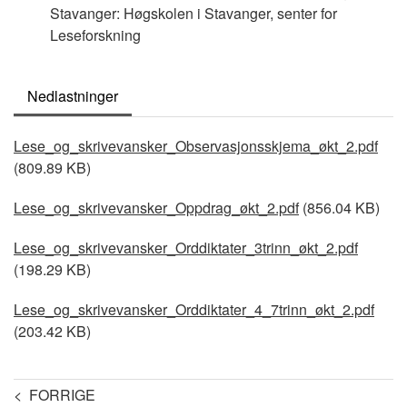
Stavanger: Høgskolen i Stavanger, senter for
Leseforskning
Nedlastninger
Document
Lese_og_skrivevansker_Observasjonsskjema_økt_2.pdf
(809.89 KB)
Document
Lese_og_skrivevansker_Oppdrag_økt_2.pdf
(856.04 KB)
Document
Lese_og_skrivevansker_Orddiktater_3trinn_økt_2.pdf
(198.29 KB)
Document
Lese_og_skrivevansker_Orddiktater_4_7trinn_økt_2.pdf
(203.42 KB)
< FORRIGE