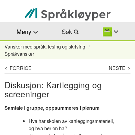
Hopp
til
hovedinnhold
Meny
Søk
Vansker med språk, lesing og skriving
Navigasjonssti
Språkvansker
< FORRIGE
NESTE >
Diskusjon: Kartlegging og
screeninger
Samtale i gruppe, oppsummeres i plenum
Hva har skolen av kartleggingsmateriell,
og hva bør en ha?