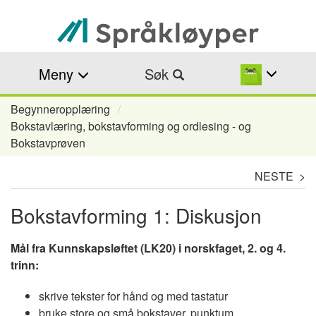
Hopp
til
hovedinnhold
Meny
Søk
Begynneropplæring
Navigasjonssti
Bokstavlæring, bokstavforming og ordlesing - og
Bokstavprøven
NESTE >
Bokstavforming 1: Diskusjon
Mål fra Kunnskapsløftet (LK20) i norskfaget, 2. og 4.
trinn:
skrive tekster for hånd og med tastatur
bruke store og små bokstaver, punktum,