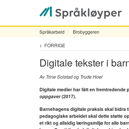
Hopp
til
hovedinnhold
Språkarbeid
Brobyggeren
Navigasjonssti
< FORRIGE
Digitale tekster i b
Av Trine Solstad og Trude Hoel
Digitale medier har fått en fremtredend
oppgaver
(2017).
Barnehagens digitale praksis skal bidra til
pedagogiske arbeidet skal dette støtte o
et rikt og allsidig læringsmiljø for alle 