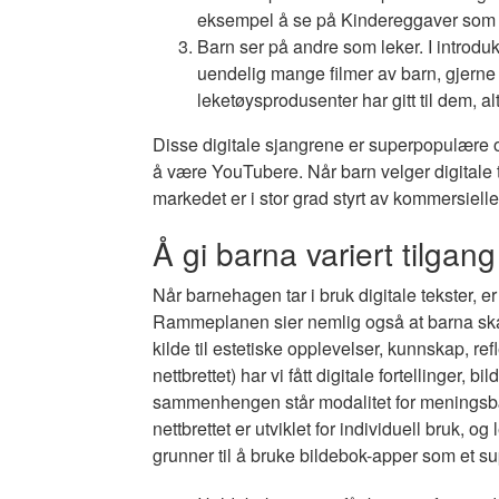
eksempel å se på Kindereggaver som p
Barn ser på andre som leker. I introduk
uendelig mange filmer av barn, gjern
leketøysprodusenter har gitt til dem, a
Disse digitale sjangrene er superpopulære 
å være YouTubere. Når barn velger digitale tek
markedet er i stor grad styrt av kommersiell
Å gi barna variert tilgang 
Når barnehagen tar i bruk digitale tekster, er
Rammeplanen sier nemlig også at barna skal «
kilde til estetiske opplevelser, kunnskap, r
nettbrettet) har vi fått digitale fortellinger
sammenhengen står modalitet for meningsbære
nettbrettet er utviklet for individuell bruk, o
grunner til å bruke bildebok-apper som et s