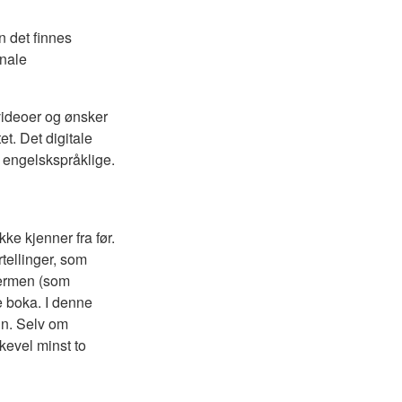
n det finnes
onale
videoer og ønsker
et. Det digitale
r engelskspråklige.
kke kjenner fra før.
tellinger, som
kjermen (som
te boka. I denne
gn. Selv om
ikevel minst to