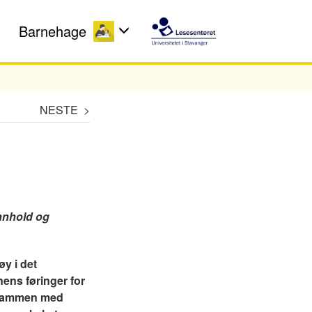
Barnehage
NESTE >
nnhold og
øy i det
ens føringer for
ve sammen med