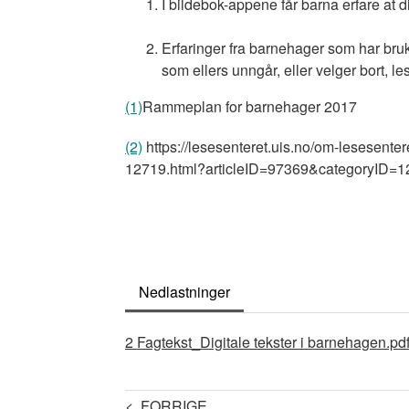
I bildebok-appene får barna erfare at d
Erfaringer fra barnehager som har brukt
som ellers unngår, eller velger bort, le
(1)
Rammeplan for barnehager 2017
(2)
https://lesesenteret.uis.no/om-lesesentere
12719.html?articleID=97369&categoryID=
Nedlastninger
Document
2 Fagtekst_Digitale tekster i barnehagen.pd
< FORRIGE