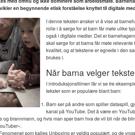
brukes med omhu og ikke dominere som arbeidsmåte. Barneha
vikler en begynnende etisk forståelse knyttet til digitale me
I denne teksten ønsker vi å vise at barneh
rolle i å sørge for at barn får møte ulike typ
også i digitale medier. Det er barnehage
skal sørge for at barna får møte relevante
kvalitet, og at tekstene er egnede i de
brukes i.
Når barna velger tekste
I introduksjonsfilmen får vi se tre eksempl
tekster som er populære blant barn:
Barn ser på andre som spiller dataspill, 
kanal på YouTube. Det å være en YouTub
og brannmann, og hvis man spør barn hva de vil bli når de blir 
 YouTuber».
 Fenomenet som kalles Unboxing er veldig populært, og de yngst