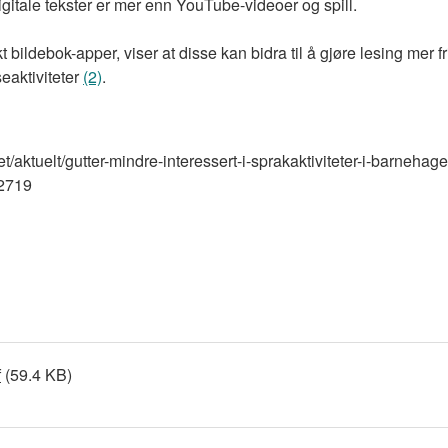
igitale tekster er mer enn YouTube-videoer og spill.
 bildebok-apper, viser at disse kan bidra til å gjøre lesing mer f
seaktiviteter
(2)
.
t/aktuelt/gutter-mindre-interessert-i-sprakaktiviteter-i-barnehag
12719
f
(59.4 KB)