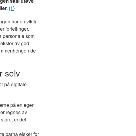
gen skal utøve
dier.
(1)
agen har en viktig
er fortellinger,
ns personale som
 tekster av god
n sammenhengen de
r selv
er på digitale
gjerne på en egen
er regnes av
store, er det
e barna elsker for