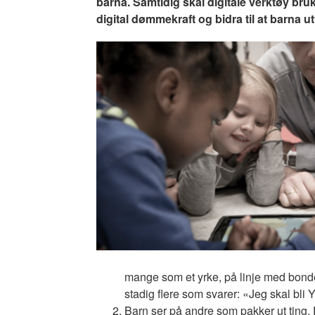
barna. Samtidig skal digitale verktøy 
digital dømmekraft og bidra til at barna ut
Image
mange som et yrke, på linje med bonde 
stadig flere som svarer: «Jeg skal bli
Barn ser på andre som pakker ut ting.