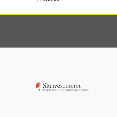
Image