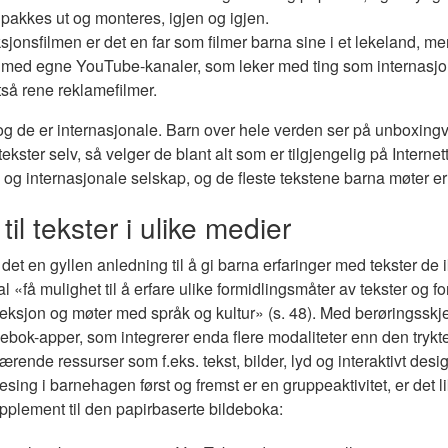
akkes ut og monteres, igjen og igjen.
sjonsfilmen er det en far som filmer barna sine i et lekeland, me
e med egne YouTube-kanaler, som leker med ting som internasj
ltså rene reklamefilmer.
og de er internasjonale. Barn over hele verden ser på unboxing
ster selv, så velger de blant alt som er tilgjengelig på Internett
e og internasjonale selskap, og de fleste tekstene barna møter e
til tekster i ulike medier
 det en gyllen anledning til å gi barna erfaringer med tekster de i
få mulighet til å erfare ulike formidlingsmåter av tekster og for
efleksjon og møter med språk og kultur» (s. 48). Med berøringss
, bildebok-apper, som integrerer enda flere modaliteter enn den tryk
nde ressurser som f.eks. tekst, bilder, lyd og interaktivt desi
g lesing i barnehagen først og fremst er en gruppeaktivitet, er det l
upplement til den papirbaserte bildeboka: