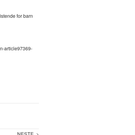
ristende for barn
en-article97369-
NESTE >