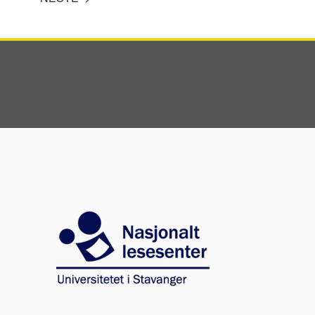
Image