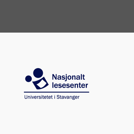
Image