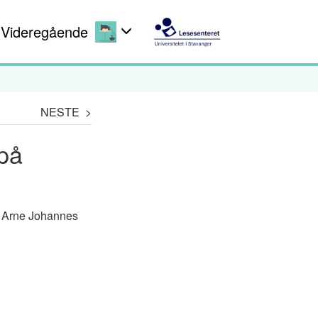
Videregående
NESTE >
 på
g Arne Johannes