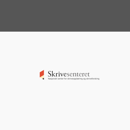
Image