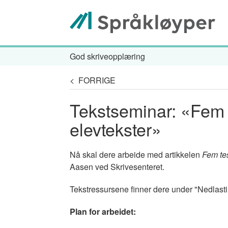
Hopp
til
hovedinnhold
God skriveopplæring
Navigasjonssti
< FORRIGE
Tekstseminar: «Fem 
elevtekster»
Nå skal dere arbeide med artikkelen
Fem tes
Aasen ved Skrivesenteret.
Tekstressursene finner dere under "Nedlasti
Plan for arbeidet: