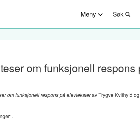
Meny
Søk
teser om funksjonell respons
er om funksjonell respons på elevtekster
av Trygve Kvithyld o
nger".