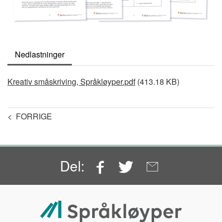
Nedlastninger
Document
Kreativ småskriving, Språkløyper.pdf
(413.18 KB)
< FORRIGE
Facebook
Twitter
Email
Del: