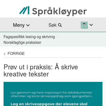
Hopp
til
hovedinnhold
Meny
Søk
Fagspesifikk lesing og skriving
Navigasjonssti
Norskfaglige praksiser
< FORRIGE
Prøv ut i praksis: Å skrive
kreative tekster
Image