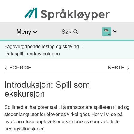
Hopp
til
hovedinnhold
Meny
Søk
Fagovergripende lesing og skriving
Navigasjonssti
Dataspill i undervisningen
< FORRIGE
NESTE >
Introduksjon: Spill som
ekskursjon
Spillmediet har potensial til å transportere spilleren til tid og
steder langt utenfor elevenes virkelighet. Her vil vi se på
hvordan disse opplevelsene kan brukes som verdifulle
læringssituasjoner.