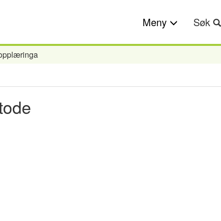
Meny
Søk
ropplæringa
tode