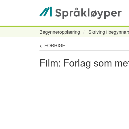
Hopp
til
hovedinnhold
Begynneropplæring
Skriving i begynna
Navigasjonssti
< FORRIGE
Film: Forlag som me