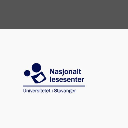
Image