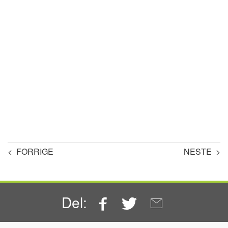
< FORRIGE
NESTE >
Facebook
Twitter
Email
Del: