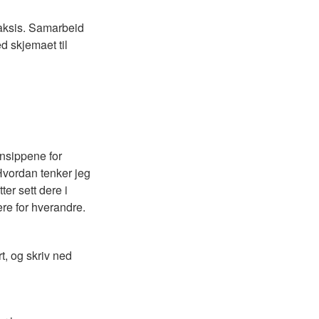
raksis. Samarbeid
d skjemaet til
insippene for
Hvordan tenker jeg
ter sett dere i
re for hverandre.
t, og skriv ned