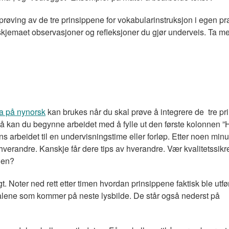
røving av de tre prinsippene for vokabularinstruksjon i egen p
skjemaet observasjoner og refleksjoner du gjør underveis. Ta me
 på nynorsk
kan brukes når du skal prøve å integrere de tre pr
å kan du begynne arbeidet med å fylle ut den første kolonnen ”
ens arbeidet til en undervisningstime eller forløp. Etter noen minut
erandre. Kanskje får dere tips av hverandre. Vær kvalitetssikre
ngen?
. Noter ned rett etter timen hvordan prinsippene faktisk ble utfør
ålene som kommer på neste lysbilde. De står også nederst på