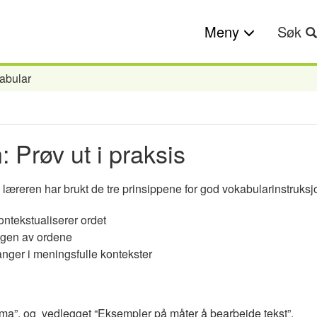
Meny
Søk
abular
 Prøv ut i praksis
læreren har brukt de tre prinsippene for god vokabularinstruksj
ontekstualiserer ordet
ngen av ordene
nger i meningsfulle kontekster
ema”, og vedlegget “Eksempler på måter å bearbeide tekst”.