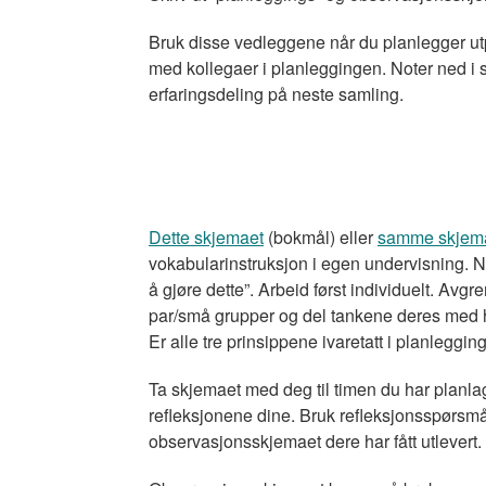
Bruk disse vedleggene når du planlegger utp
med kollegaer i planleggingen. Noter ned i 
erfaringsdeling på neste samling.
Dette skjemaet
(bokmål) eller
samme skjema
vokabularinstruksjon i egen undervisning. N
å gjøre dette”. Arbeid først individuelt. Avgr
par/små grupper og del tankene deres med hv
Er alle tre prinsippene ivaretatt i planleggi
Ta skjemaet med deg til timen du har planlagt
refleksjonene dine. Bruk refleksjonsspørsm
observasjonsskjemaet dere har fått utlevert.