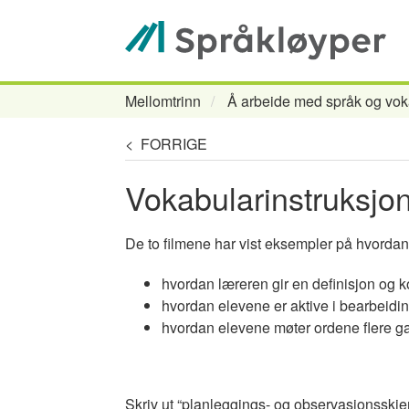
Hopp
til
hovedinnhold
Mellomtrinn
Å arbeide med språk og vok
Navigasjonssti
< FORRIGE
Vokabularinstruksjon:
De to filmene har vist eksempler på hvordan 
hvordan læreren gir en definisjon og k
hvordan elevene er aktive i bearbeidi
hvordan elevene møter ordene flere ga
Skriv ut “planleggings- og observasjonsskj