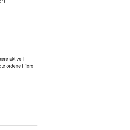
r i
ære aktive i
te ordene i flere