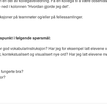
n del av kollegaveiledning. Få en kollega til å være observatø
ned i kolonnen ”Hvordan gjorde jeg det”.
ksjoner på teammøter og/eller på fellessamlinger.
spunkt i følgende spørsmål:
for god vokabularinstruksjon? Har jeg for eksempel latt elevene v
 kontekstualisert og visualisert nye ord? Har jeg latt elevene mø
 fungerte bra?
for?