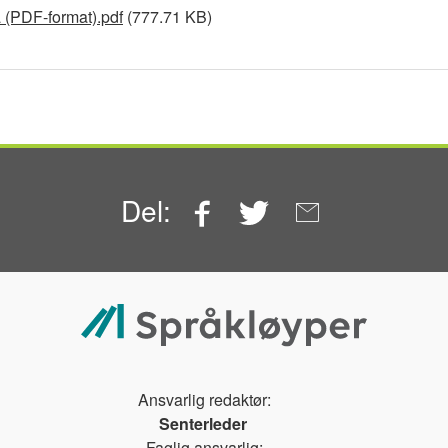
 (PDF-format).pdf
(777.71 KB)
Facebook
Twitter
Email
Del:
Ansvarlig redaktør:
Senterleder
Faglig ansvarlig: