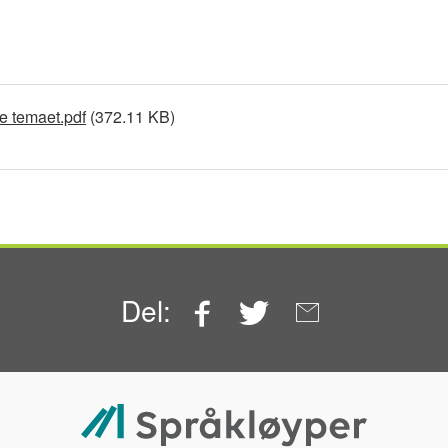
e temaet.pdf
(372.11 KB)
Facebook
Twitter
Email
Del: