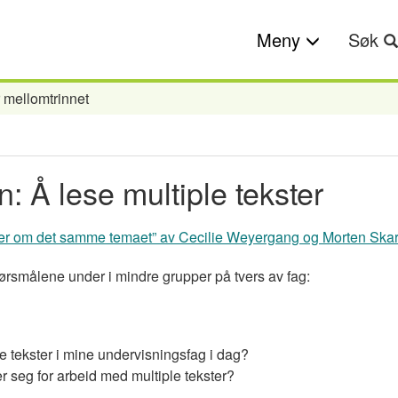
Meny
Søk
r mellomtrinnet
: Å lese multiple tekster
kster om det samme temaet” av Cecilie Weyergang og Morten Skar
pørsmålene under i mindre grupper på tvers av fag:
le tekster i mine undervisningsfag i dag?
r seg for arbeid med multiple tekster?