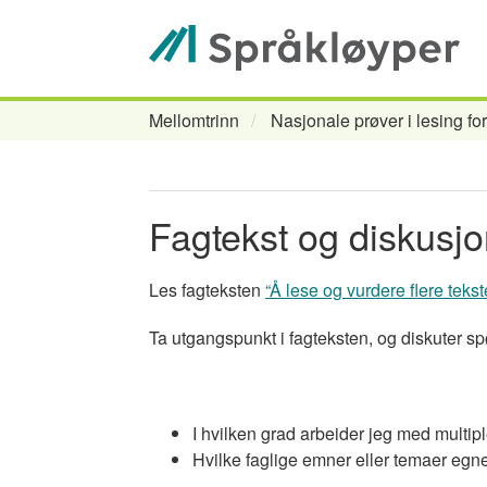
Hopp
til
hovedinnhold
Mellomtrinn
Nasjonale prøver i lesing fo
Navigasjonssti
Fagtekst og diskusjon
Les fagteksten
“Å lese og vurdere flere te
Ta utgangspunkt i fagteksten, og diskuter s
I hvilken grad arbeider jeg med multip
Hvilke faglige emner eller temaer egne