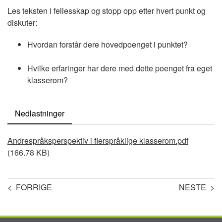
Les teksten i fellesskap og stopp opp etter hvert punkt og
diskuter:
Hvordan forstår dere hovedpoenget i punktet?
Hvilke erfaringer har dere med dette poenget fra eget
klasserom?
Nedlastninger
Document
Andrespråksperspektiv i flerspråklige klasserom.pdf
(166.78 KB)
< FORRIGE
NESTE >