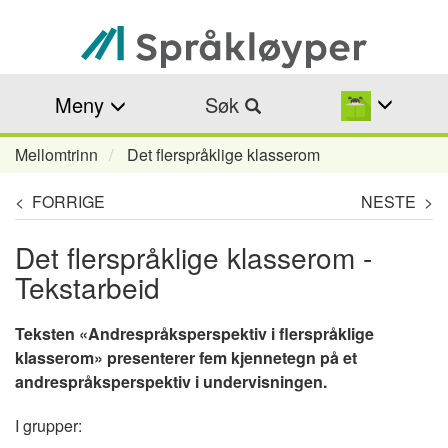
Hopp
til
hovedinnhold
Meny
Søk
Mellomtrinn
Det flerspråklige klasserom
Navigasjonssti
< FORRIGE
NESTE >
Det flerspråklige klasserom -
Tekstarbeid
Teksten «
Andrespråksperspektiv i flerspråklige
klasserom
» presenterer fem kjennetegn på et
andrespråksperspektiv i undervisningen.
I grupper: