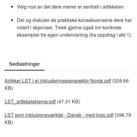
Velg noe av det dere mener er sentralt i artikkelen.
Del og diskuter de praktiske konsekvensene dere har
notert i skjemaet. Trekk gjerne også inn konkrete
eksempler fra egen undervisning (fra oppdrag i økt 1).
Nedlastninger
Document
Artikkel LST i et inkluderingsperspektiv Norsk.pdf
(328.66
KB)
Document
LST_artikkelskjema.pdf
(47.31 KB)
Document
LST som inklusionsværktøj - Dansk - med logo.pdf
(396.79
KB)