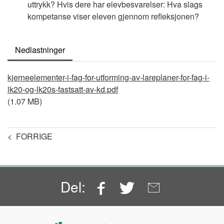
uttrykk? Hvis dere har elevbesvarelser: Hva slags
kompetanse viser eleven gjennom refleksjonen?
Nedlastninger
Document
kjerneelementer-i-fag-for-utforming-av-lareplaner-for-fag-i-
lk20-og-lk20s-fastsatt-av-kd.pdf
(1.07 MB)
< FORRIGE
Facebook
Twitter
Email
Del: