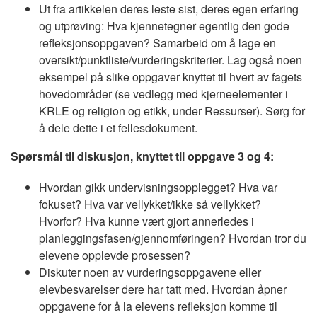
Ut fra artikkelen deres leste sist, deres egen erfaring
og utprøving: Hva kjennetegner egentlig den gode
refleksjonsoppgaven? Samarbeid om å lage en
oversikt/punktliste/vurderingskriterier. Lag også noen
eksempel på slike oppgaver knyttet til hvert av fagets
hovedområder (se vedlegg med kjerneelementer i
KRLE og religion og etikk, under Ressurser). Sørg for
å dele dette i et fellesdokument.
Spørsmål til diskusjon, knyttet til oppgave 3 og 4:
Hvordan gikk undervisningsopplegget? Hva var
fokuset? Hva var vellykket/ikke så vellykket?
Hvorfor? Hva kunne vært gjort annerledes i
planleggingsfasen/gjennomføringen? Hvordan tror du
elevene opplevde prosessen?
Diskuter noen av vurderingsoppgavene eller
elevbesvarelser dere har tatt med. Hvordan åpner
oppgavene for å la elevens refleksjon komme til