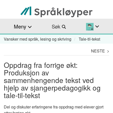
Hopp
til
hovedinnhold
Meny
Søk
Vansker med språk, lesing og skriving
Tale-til-tekst
Navigasjonssti
NESTE >
Oppdrag fra forrige økt:
Produksjon av
sammenhengende tekst ved
hjelp av sjangerpedagogikk og
tale-til-tekst
Del og diskuter erfaringene fra oppdrag med elever gjort
etter forrige økt.