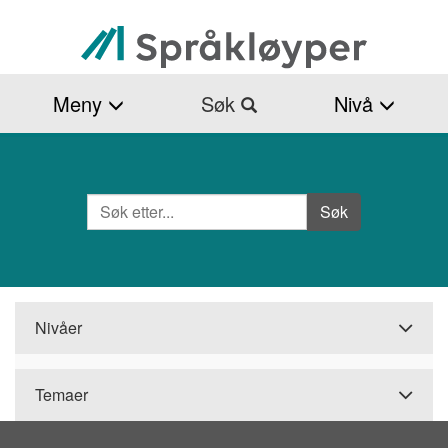
Hopp
til
hovedinnhold
Meny
Søk
Nivå
Søk
Side
Søk
Nivåer
Temaer