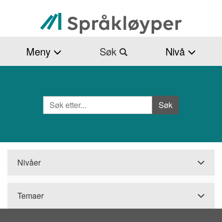
Hopp
til
hovedinnhold
Meny
Søk
Nivå
Søk
Side
Søk
Nivåer
Temaer