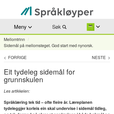
Hopp
til
hovedinnhold
Meny
Søk
Mellomtrinn
Navigasjonssti
Sidemål på mellomsteget. God start med nynorsk.
< FORRIGE
NESTE >
Eit tydeleg sidemål for
grunnskulen
Les artikkelen:
Språklæring tek tid – ofte fleire år. Læreplanen
tydeleggjer korleis ein skal undervise i sidemål tidleg,