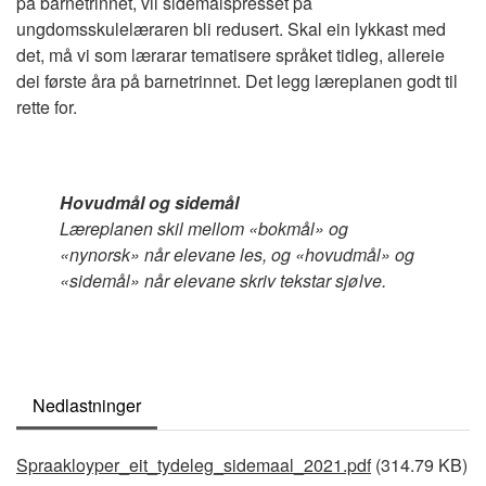
på barnetrinnet, vil sidemålspresset på
ungdomsskulelæraren bli redusert. Skal ein lykkast med
det, må vi som lærarar tematisere språket tidleg, allereie
dei første åra på barnetrinnet. Det legg læreplanen godt til
rette for.
Hovudmål og sidemål
Læreplanen skil mellom «bokmål» og
«nynorsk» når elevane les, og «hovudmål» og
«sidemål» når elevane skriv tekstar sjølve.
Nedlastninger
Document
Spraakloyper_eit_tydeleg_sidemaal_2021.pdf
(314.79 KB)