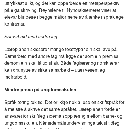
uttrykkast ulikt, og dei kan opparbeide eit metaperspektiv
på eiga skriving. Røynslene til Nynorsksenteret viser at
elevar blir betre i begge målformene av å tenke i språklege
kontrastar.
Samarbeid med andre fag
Læreplanen skisserer mange teksttypar ein skal øve på.
Samarbeid med andre fag må ligge der som ein premiss,
dersom ein skal få tid til alt. Både faglærar og norsklærar
kan dra nytte av slike samarbeid – utan vesentleg
meirarbeid.
Mindre press på ungdomsskulen
Språklæring tek tid. Det er ikkje nok å lese eit skriftspråk for
å meistre å skrive det same språket. Læreplanen fordeler
ansvaret for skriftleg sidemålsopplæring mellom barne- og
ungdomsskulen. Når sidemålsundervisninga tek til tidleg