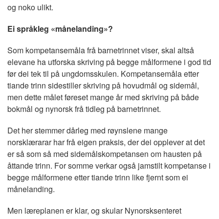
og noko ulikt.
Ei språkleg «månelanding»?
Som kompetansemåla frå barnetrinnet viser, skal altså
elevane ha utforska skriving på begge målformene i god tid
før dei tek til på ungdomsskulen. Kompetansemåla etter
tiande trinn sidestiller skriving på hovudmål og sidemål,
men dette målet føreset mange år med skriving på både
bokmål og nynorsk frå tidleg på barnetrinnet.
Det her stemmer dårleg med røynslene mange
norsklærarar har frå eigen praksis, der dei opplever at det
er så som så med sidemålskompetansen om hausten på
åttande trinn. For somme verkar også jamstilt kompetanse i
begge målformene etter tiande trinn like fjernt som ei
månelanding.
Men læreplanen er klar, og skular Nynorsksenteret