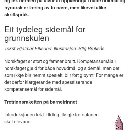
og tek dermed på alvor at opplæringa i både bokmål og
nynorsk er læring av to nære, men likevel ulike
skriftspråk.
Eit tydeleg sidemål for
grunnskulen
Tekst: Hjalmar Eiksund.
Illustrasjon: Stig Bruksås
Norskfaget er stort og femner breitt. Kompetansemåla i
norskfaget gjeld for både hovudmål og sidemål, men det
som ikkje blir nemnt spesielt, blir fort gløymt. For mange er
det derfor klargjerande med spesifiserande
kompetansemål for sidemål.
Tretrinnsraketten på barnetrinnet
Introduksjonen tek til tidleg. Ifølgje læreplanen
Image
skal elevane: