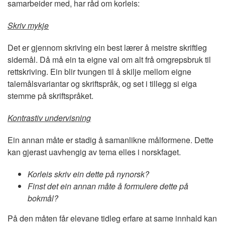
samarbeider med, har råd om korleis:
Skriv mykje
Det er gjennom skriving ein best lærer å meistre skriftleg
sidemål. Då må ein ta eigne val om alt frå omgrepsbruk til
rettskriving. Ein blir tvungen til å skilje mellom eigne
talemålsvariantar og skriftspråk, og set i tillegg si eiga
stemme på skriftspråket.
Kontrastiv undervisning
Ein annan måte er stadig å samanlikne målformene. Dette
kan gjerast uavhengig av tema elles i norskfaget.
Korleis skriv ein dette på nynorsk?
Finst det ein annan måte å formulere dette på
bokmål?
På den måten får elevane tidleg erfare at same innhald kan