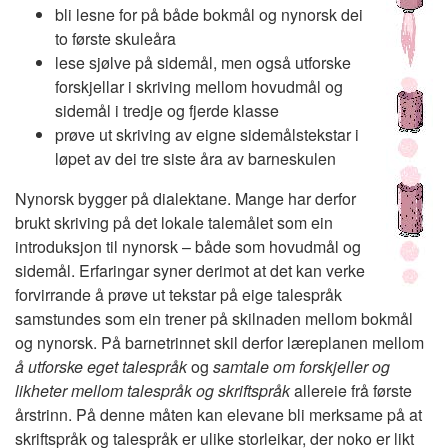
bli lesne for på både bokmål og nynorsk dei
to første skuleåra
lese sjølve på sidemål, men også utforske
forskjellar i skriving mellom hovudmål og
sidemål i tredje og fjerde klasse
prøve ut skriving av eigne sidemålstekstar i
løpet av dei tre siste åra av barneskulen
Nynorsk bygger på dialektane. Mange har derfor
brukt skriving på det lokale talemålet som ein
introduksjon til nynorsk – både som hovudmål og
sidemål. Erfaringar syner derimot at det kan verke
forvirrande å prøve ut tekstar på eige talespråk
samstundes som ein trener på skilnaden mellom bokmål
og nynorsk. På barnetrinnet skil derfor læreplanen mellom
å utforske
eget talespråk
og
samtale om forskjeller og
likheter mellom talespråk og skriftspråk
allereie frå første
årstrinn. På denne måten kan elevane bli merksame på at
skriftspråk og talespråk er ulike storleikar, der noko er likt