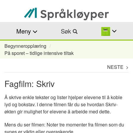
Hopp
til
hovedinnhold
Meny
Søk
Begynneropplæring
Navigasjonssti
På sporet – tidlige intensive tiltak
NESTE >
Fagfilm: Skriv
Å skrive enkle tekster og lister hjelper elevene til å koble
lyd og bokstav. I denne filmen får du se hvordan Skriv-
økten gir mulighet for elevene å arbeide med dette.
Mens du ser filmen: Noter tre momenter fra filmen som du
synes er viktig eller overaskende.