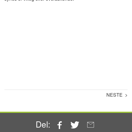
NESTE >
Facebook
Twitter
Email
Del: