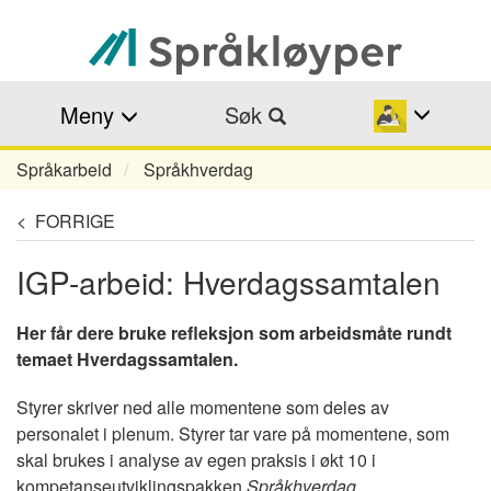
Hopp
til
hovedinnhold
Meny
Søk
Språkarbeid
Språkhverdag
Navigasjonssti
< FORRIGE
IGP-arbeid: Hverdagssamtalen
Her får dere bruke refleksjon som arbeidsmåte rundt
temaet Hverdagssamtalen.
Styrer skriver ned alle momentene som deles av
personalet i plenum. Styrer tar vare på momentene, som
skal brukes i analyse av egen praksis i økt 10 i
kompetanseutviklingspakken
Språkhverdag
.