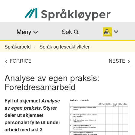
Hopp
til
hovedinnhold
Meny
Søk
Språkarbeid
Språk og leseaktiviteter
Navigasjonssti
< FORRIGE
NESTE >
Analyse av egen praksis:
Foreldresamarbeid
Fyll ut skjemaet
Analyse
Image
av egen praksis
. Styrer
deler ut skjemaet
personalet fylte ut under
arbeid med økt 3