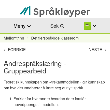
Hopp
til
hovedinnhold
Meny
Søk
Mellomtrinn
Det flerspråklige klasserom
Navigasjonssti
< FORRIGE
NESTE >
Andrespråkslæring -
Gruppearbeid
Teoretisk kunnskapen om «trekantmodellen» gir kunnskap
om hva det innebærer å lære seg et nytt språk.
Forklar for hverandre hvordan dere forstår
hovedpoenget i modellen.