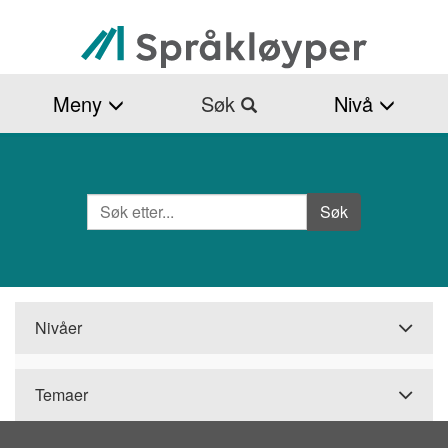
Hopp
til
hovedinnhold
Meny
Søk
Nivå
Søk
Side
Søk
Nivåer
Temaer