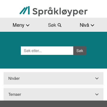
Hopp
til
hovedinnhold
Meny
Søk
Nivå
Søk
Side
Søk
Nivåer
Temaer