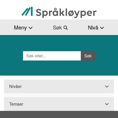
Hopp
til
hovedinnhold
Meny
Søk
Nivå
Søk
Side
Søk
Nivåer
Temaer