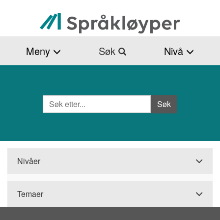
Hopp
til
hovedinnhold
Meny
Søk
Nivå
Søk
Side
Søk
Nivåer
Temaer