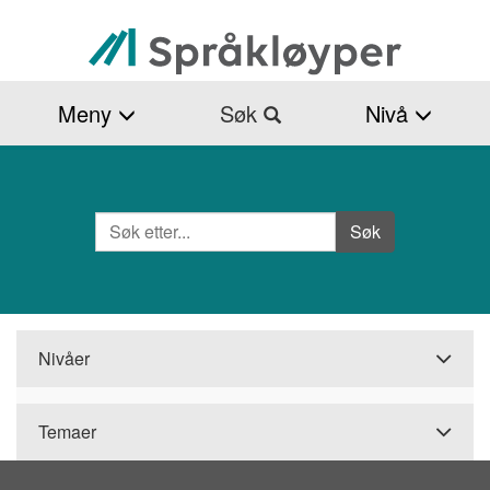
Hopp
til
hovedinnhold
Meny
Søk
Nivå
Søk
Side
Søk
Nivåer
Temaer