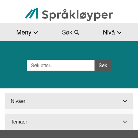
Hopp
til
hovedinnhold
Meny
Søk
Nivå
Søk
Side
Søk
Nivåer
Temaer