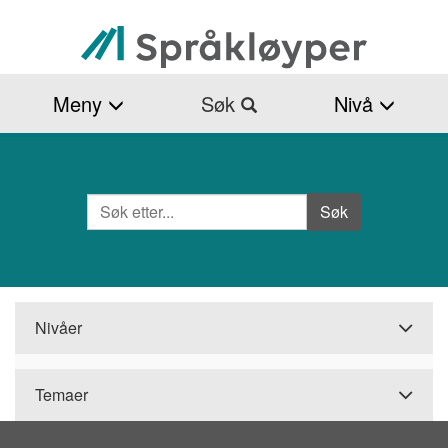
Hopp
til
hovedinnhold
Meny
Søk
Nivå
Søk
Side
Søk
Nivåer
Temaer