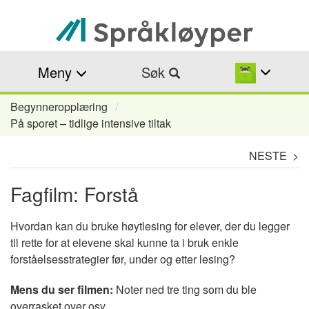
Hopp
til
hovedinnhold
Meny
Søk
Begynneropplæring
Navigasjonssti
På sporet – tidlige intensive tiltak
NESTE >
Fagfilm: Forstå
Hvordan kan du bruke høytlesing for elever, der du legger
til rette for at elevene skal kunne ta i bruk enkle
forståelsesstrategier før, under og etter lesing?
Mens du ser filmen:
Noter ned tre ting som du ble
overrasket over osv.