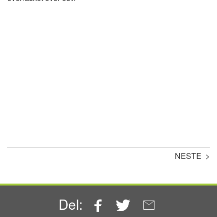
NESTE >
Facebook
Twitter
Email
Del: