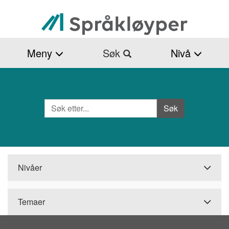
Hopp
til
hovedinnhold
Meny
Søk
Nivå
Søk
Side
Søk
Nivåer
Temaer