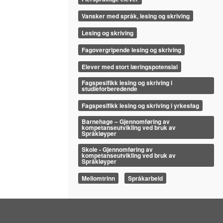
Vansker med språk, lesing og skriving
Lesing og skriving
Fagovergripende lesing og skriving
Elever med stort læringspotensial
Fagspesifikk lesing og skriving i
studieforberedende
Fagspesifikk lesing og skriving i yrkesfag
Barnehage – Gjennomføring av
kompetanseutvikling ved bruk av
Språkløyper
Skole - Gjennomføring av
kompetanseutvikling ved bruk av
Språkløyper
Mellomtrinn
Språkarbeid