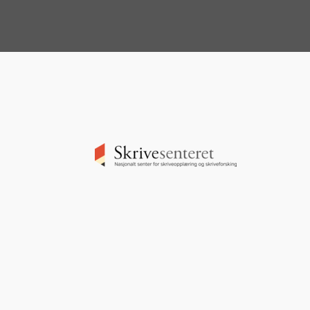
Image