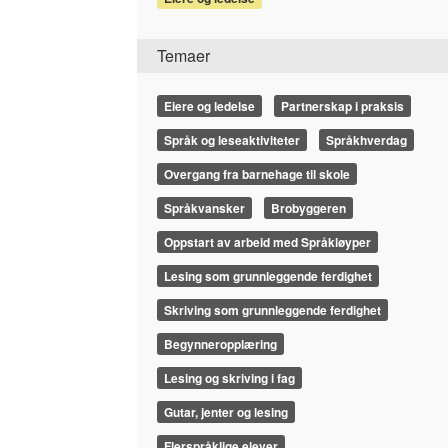
Temaer
Eiere og ledelse
Partnerskap i praksis
Språk og leseaktiviteter
Språkhverdag
Overgang fra barnehage til skole
Språkvansker
Brobyggeren
Oppstart av arbeid med Språkløyper
Lesing som grunnleggende ferdighet
Skriving som grunnleggende ferdighet
Begynneropplæring
Lesing og skriving i fag
Gutar, jenter og lesing
Flerspråklige elever