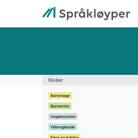
Hopp
til
hovedinnhold
Søk
Side
Nivåer
Barnehage
Barnetrinn
Ungdomstrinn
Videregående
Eiere og ledelse