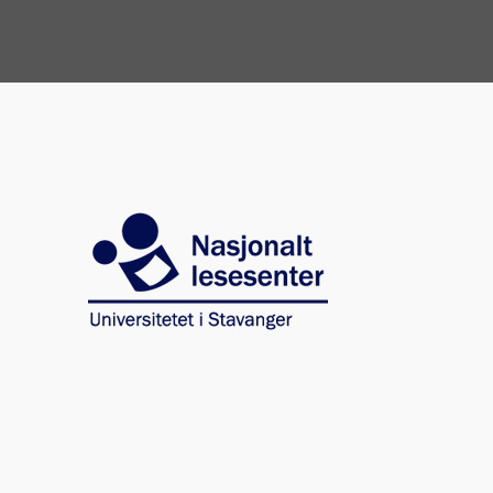
Image