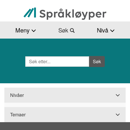
Hopp
til
hovedinnhold
Meny
Søk
Nivå
Søk
Side
Søk
Nivåer
Temaer