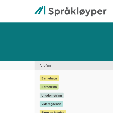
Hopp
til
hovedinnhold
Søk
Side
Nivåer
Barnehage
Barnetrinn
Ungdomstrinn
Videregående
Eiere og ledelse