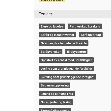
Temaer
Eiere og ledelse
Partnerskap i praksis
Språk og leseaktiviteter
Språkhverdag
Overgang fra barnehage til skole
Språkvansker
Brobyggeren
Oppstart av arbeid med Språkløyper
Lesing som grunnleggende ferdighet
Skriving som grunnleggende ferdighet
Begynneropplæring
Lesing og skriving i fag
Gutar, jenter og lesing
Flerspråklige elever