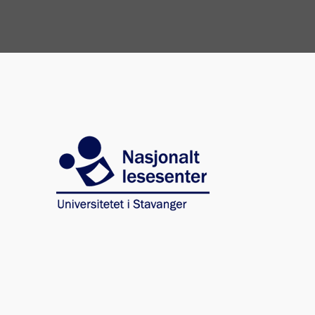
Image