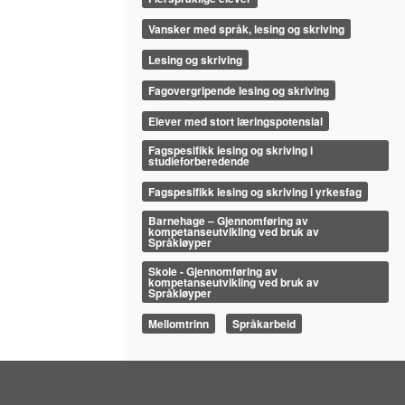
Vansker med språk, lesing og skriving
Lesing og skriving
Fagovergripende lesing og skriving
Elever med stort læringspotensial
Fagspesifikk lesing og skriving i
studieforberedende
Fagspesifikk lesing og skriving i yrkesfag
Barnehage – Gjennomføring av
kompetanseutvikling ved bruk av
Språkløyper
Skole - Gjennomføring av
kompetanseutvikling ved bruk av
Språkløyper
Mellomtrinn
Språkarbeid