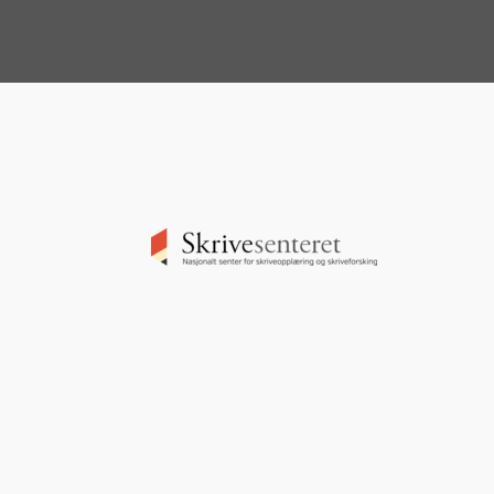
Image