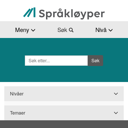
Hopp
til
hovedinnhold
Meny
Søk
Nivå
Søk
Side
Søk
Nivåer
Temaer