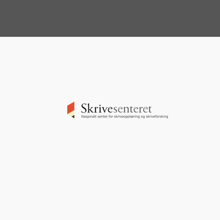
Image