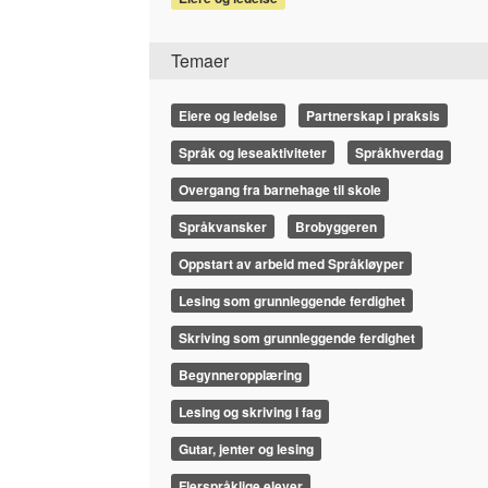
Temaer
Eiere og ledelse
Partnerskap i praksis
Språk og leseaktiviteter
Språkhverdag
Overgang fra barnehage til skole
Språkvansker
Brobyggeren
Oppstart av arbeid med Språkløyper
Lesing som grunnleggende ferdighet
Skriving som grunnleggende ferdighet
Begynneropplæring
Lesing og skriving i fag
Gutar, jenter og lesing
Flerspråklige elever