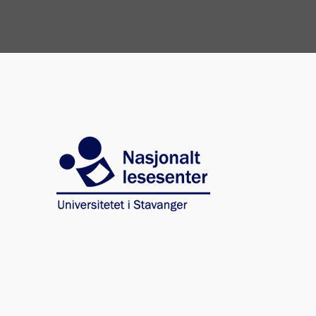
Image