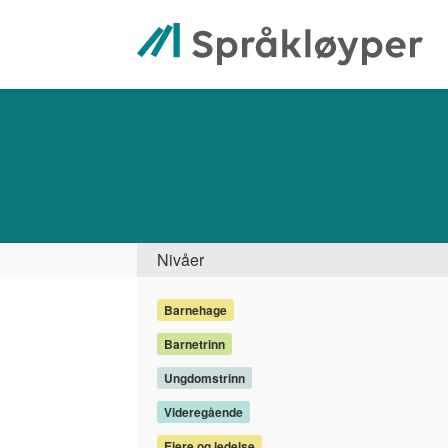
Hopp
til
hovedinnhold
Søk
Side
Nivåer
Barnehage
Barnetrinn
Ungdomstrinn
Videregående
Eiere og ledelse