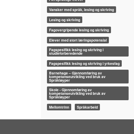
Vansker med språk, lesing og skriving
Lesing og skriving
Fagovergripende lesing og skriving
Elever med stort læringspotensial
Fagspesifikk lesing og skriving i
studieforberedende
Fagspesifikk lesing og skriving i yrkesfag
Barnehage – Gjennomføring av
kompetanseutvikling ved bruk av
Språkløyper
Skole - Gjennomføring av
kompetanseutvikling ved bruk av
Språkløyper
Mellomtrinn
Språkarbeid