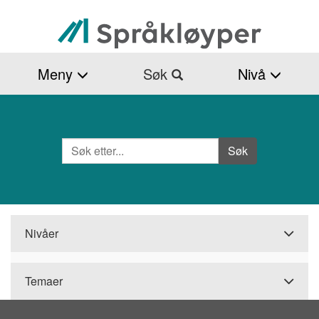
Hopp
til
hovedinnhold
Meny
Søk
Nivå
Søk
Side
Søk
Nivåer
Temaer